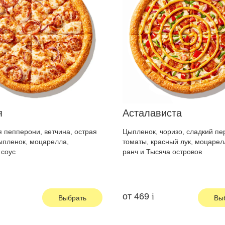
я
Асталависта
 пепперони, ветчина, острая
Цыпленок, чоризо, сладкий пе
ыпленок, моцарелла,
томаты, красный лук, моцарел
 соус
ранч и Тысяча островов
от
469
Выбрать
Вы