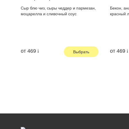
Сыр блю чиз, сыры чеддер и пармезан,
Бекон, ан
моцарелла и сливочный соус
красный л
от
469
от
469
Выбрать