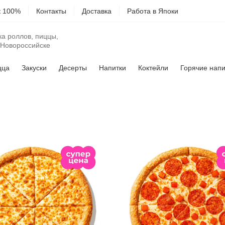
к 100%
Контакты
Доставка
Работа в Япоки
ка роллов, пиццы,
 Новороссийске
цца
Закуски
Десерты
Напитки
Коктейли
Горячие напи