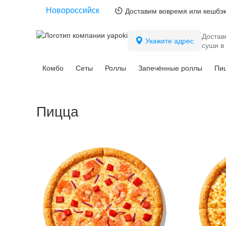
Новороссийск
Доставим вовремя или кешбэ
Достав
Укажите адрес
суши в
Комбо
Сеты
Роллы
Запечённые роллы
Пи
Курган
Сургут
Новороссийск
Пицца