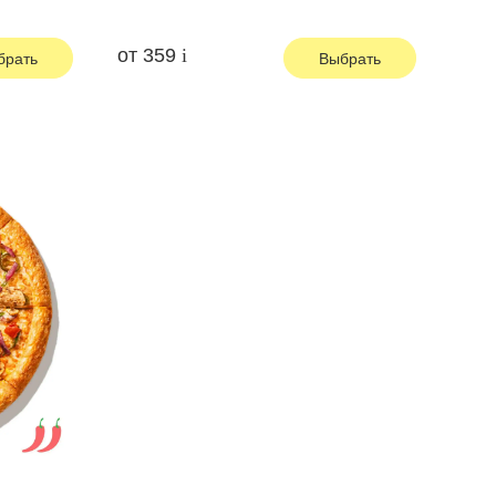
от
359
брать
Выбрать