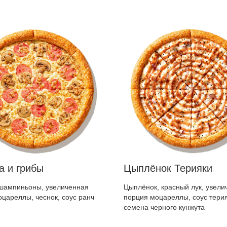
а и грибы
Цыплёнок Терияки
 шампиньоны, увеличенная
Цыплёнок, красный лук, увели
цареллы, чеснок, соус ранч
порция моцареллы, соус терия
семена черного кунжута