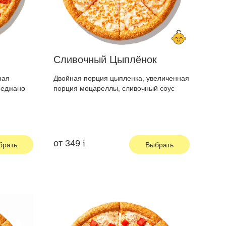
Сливочный Цыплёнок
ная
Двойная порция цыпленка, увеличенная
меджано
порция моцареллы, сливочный соус
от
349
брать
Выбрать