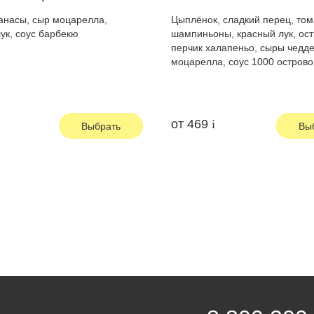
анасы, сыр моцарелла,
Цыплёнок, сладкий перец, том
ук, соус барбекю
шампиньоны, красный лук, ос
перчик халапеньо, сыры чедде
моцарелла, соус 1000 острово
от
469
Выбрать
Вы