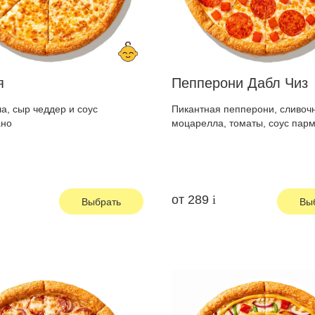
я
Пепперони Дабл Чиз
, сыр чеддер и соус
Пикантная пепперони, сливоч
ано
моцарелла, томаты, соус пар
от
289
Выбрать
Вы