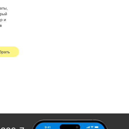
аты,
трый
р и
в
брать