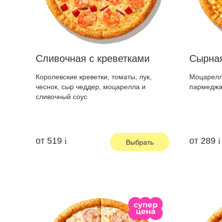
Сливочная с креветками
Сырна
Королевские креветки, томаты, лук,
Моцарелла
чеснок, сыр чеддер, моцарелла и
пармедж
сливочный соус
от
519
от
289
Выбрать