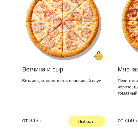
Ветчина и сыр
Мясна
Ветчина, моцарелла и сливочный соус
Пикантная
чоризо, ц
томатный
от
349
от
469
Выбрать