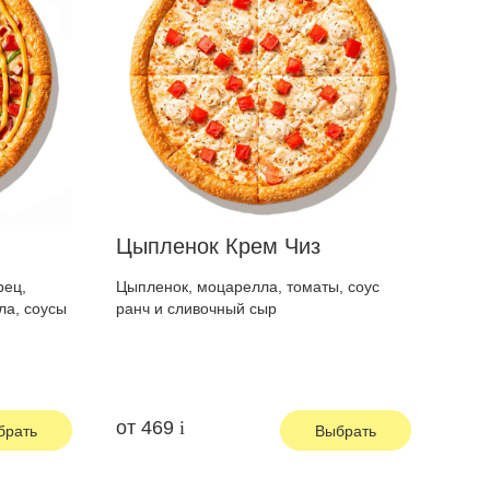
Цыпленок Крем Чиз
рец,
Цыпленок, моцарелла, томаты, соус
ла, соусы
ранч и сливочный сыр
от
469
брать
Выбрать